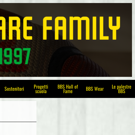
Progetti
BBS Hall of
Le palestre
Sostenitori
BBS Wear
scuola
Fame
BBS