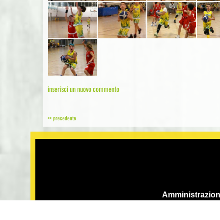
inserisci un nuovo commento
<< precedente
Amministrazione