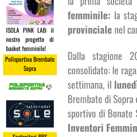
la prima società
femminile:
la sta
provinciale
nel c
ISOLA PINK LAB: il
nostro progetto di
basket femminile!
Dalla stagione 2
Polisportiva Brembate
consolidato: le rag
Sopra
settimana, il
luned
Brembate di Sopra 
sportivo di Bonate 
Inventori Femmin
Sostenitori BBS