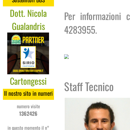
Dott. Nicola
Per informazioni 
Gualandris
4283955.
Cartongessi
Staff Tecnico
Coges
Il nostro sito in numeri
numero visite
1362426
in questo momento il n°