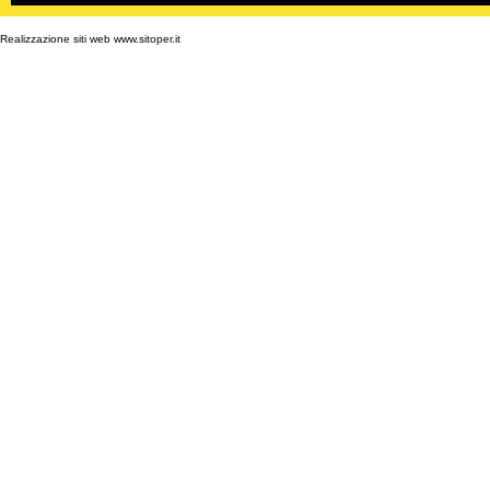
Realizzazione siti web www.sitoper.it