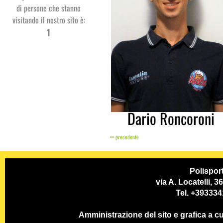
di persone che stanno
visitando il nostro sito è:
Studio
1
Dentistico
PSP
Dario Roncoroni
<< precedente
GC System
Polispor
via A. Locatelli, 
Tel. +39333
Amministrazione del sito e grafica a