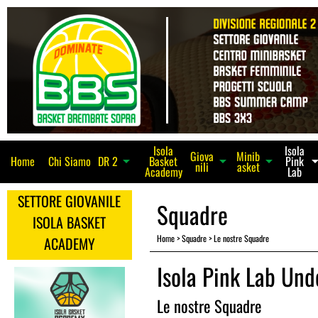
Isola
Isola
Giova
Minib
Home
Chi Siamo
Basket
Pink
arrow_dro
arrow_drop_down
arrow_drop_down
DR 2
arrow_drop_down
nili
asket
Academy
Lab
SETTORE GIOVANILE
Squadre
ISOLA BASKET
Home
>
Squadre
>
Le nostre Squadre
ACADEMY
Isola Pink Lab Und
Le nostre Squadre