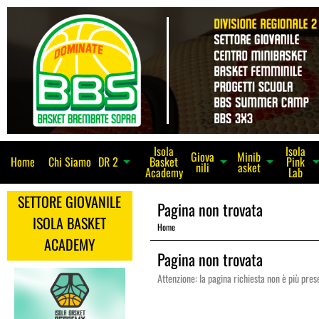
Isola
Isola
Giova
Minib
Home
Chi Siamo
Basket
Pink
arrow_dro
arrow_drop_down
arrow_drop_down
DR 2
arrow_drop_down
nili
asket
Academy
Lab
SETTORE GIOVANILE
Pagina non trovata
ISOLA BASKET
Home
ACADEMY
Pagina non trovata
Attenzione: la pagina richiesta non è più pres