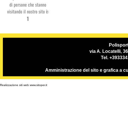
di persone che stanno
visitando il nostro sito è:
Studio
1
Dentistico
PSP
Polispor
via A. Locatelli, 
Tel. +39333
Amministrazione del sito e grafica a
Realizzazione siti web www.sitoper.it
GC System