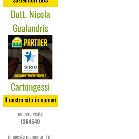
Dott. Nicola
Gualandris
Cartongessi
Coges
Il nostro sito in numeri
numero visite
1364540
in questo momento il n°