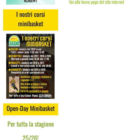
Vai alla home page del sito internet
I nostri corsi
minibasket
Open-Day Minibasket
Per tutta la stagione
25/26!