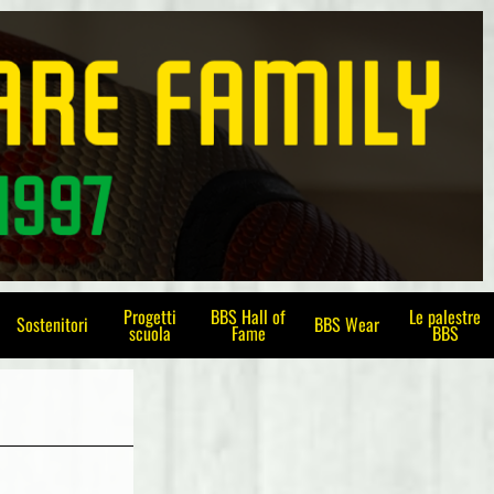
Progetti
BBS Hall of
Le palestre
Sostenitori
BBS Wear
scuola
Fame
BBS