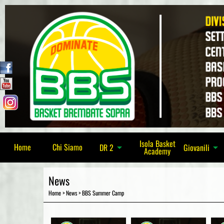
Isola Basket
Home
Chi Siamo
DR 2
arrow_drop_down
Giovanili
arrow_drop_down
Academy
News
Home
>
News
>
BBS Summer Camp