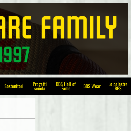
Progetti
BBS Hall of
Le palestre
Sostenitori
BBS Wear
scuola
Fame
BBS