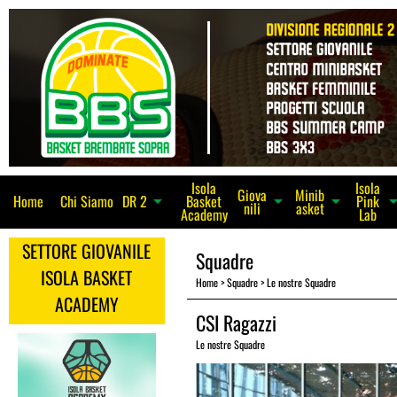
Isola
Isola
Giova
Minib
Home
Chi Siamo
Basket
Pink
arrow_dro
arrow_drop_down
arrow_drop_down
DR 2
arrow_drop_down
nili
asket
Academy
Lab
SETTORE GIOVANILE
Squadre
ISOLA BASKET
Home
>
Squadre
>
Le nostre Squadre
ACADEMY
CSI Ragazzi
Le nostre Squadre