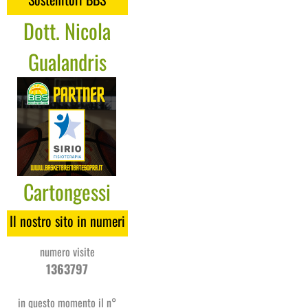
Dott. Nicola
Gualandris
Cartongessi
Coges
Il nostro sito in numeri
numero visite
1363797
in questo momento il n°