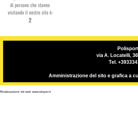
di persone che stanno
visitando il nostro sito è:
Studio
2
Dentistico
PSP
Polispor
via A. Locatelli, 
Tel. +39333
Amministrazione del sito e grafica a
Realizzazione siti web www.sitoper.it
GC System