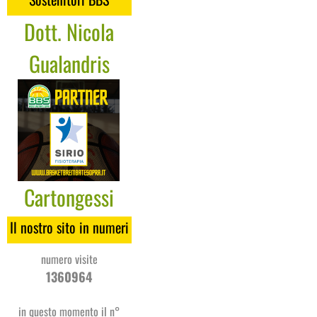
Dott. Nicola
Gualandris
Cartongessi
Coges
Il nostro sito in numeri
numero visite
1360964
in questo momento il n°