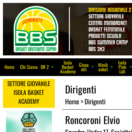
Isola
Isola
Giova
Minib
Home
Chi Siamo
Basket
Pink
arrow_dro
arrow_drop_down
arrow_drop_down
DR 2
arrow_drop_down
nili
asket
Academy
Lab
SETTORE GIOVANILE
Dirigenti
ISOLA BASKET
Home
>
Dirigenti
ACADEMY
Roncoroni Elvio
Squadra:
Under 17
,
Scoiattol