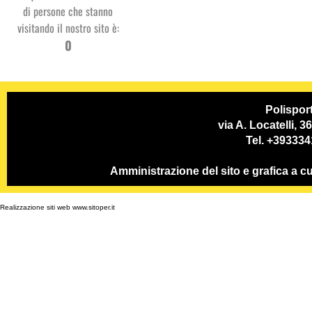
di persone che stanno
visitando il nostro sito è:
Studio
0
Dentistico
PSP
Polispor
via A. Locatelli, 
Tel. +39333
Amministrazione del sito e grafica a
Realizzazione siti web www.sitoper.it
GC System