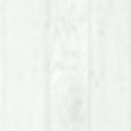
ssi Coges
Studio Dentistico
PSP