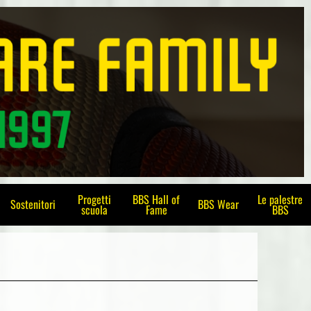
Progetti
BBS Hall of
Le palestre
Sostenitori
BBS Wear
scuola
Fame
BBS