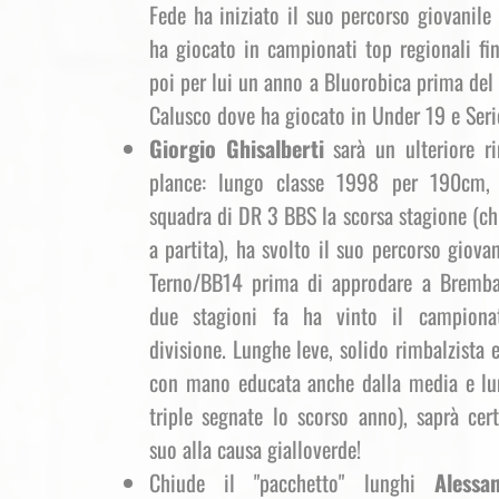
Fede ha iniziato il suo percorso giovanile
ha giocato in campionati top regionali fin
poi per lui un anno a Bluorobica prima del
Calusco dove ha giocato in Under 19 e Seri
Giorgio Ghisalberti
sarà un ulteriore ri
plance: lungo classe 1998 per 190cm, 
squadra di DR 3 BBS la scorsa stagione (ch
a partita), ha svolto il suo percorso giovan
Terno/BB14 prima di approdare a Bremba
due stagioni fa ha vinto il campiona
divisione. Lunghe leve, solido rimbalzista
con mano educata anche dalla media e lu
triple segnate lo scorso anno), saprà cer
suo alla causa gialloverde!
Chiude il "pacchetto" lunghi
Alessa