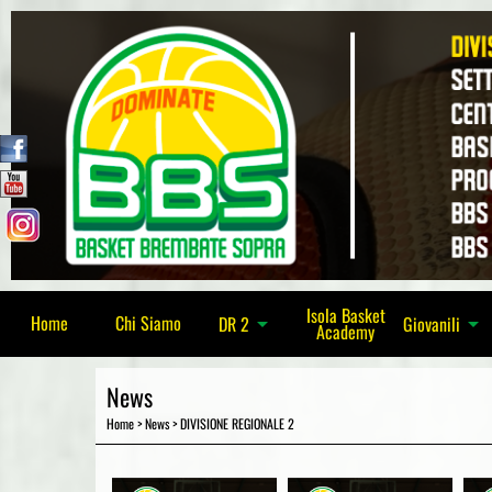
Isola Basket
Home
Chi Siamo
DR 2
arrow_drop_down
Giovanili
arrow_drop_down
Academy
News
Home
>
News
>
DIVISIONE REGIONALE 2