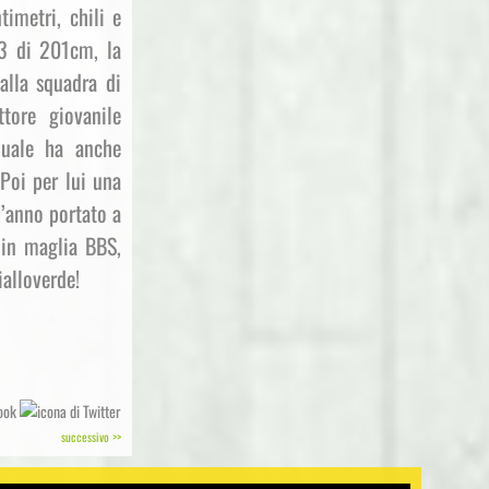
imetri, chili e
03 di 201cm, la
alla squadra di
tore giovanile
quale ha anche
 Poi per lui una
l’anno portato a
o in maglia BBS,
alloverde!
successivo >>