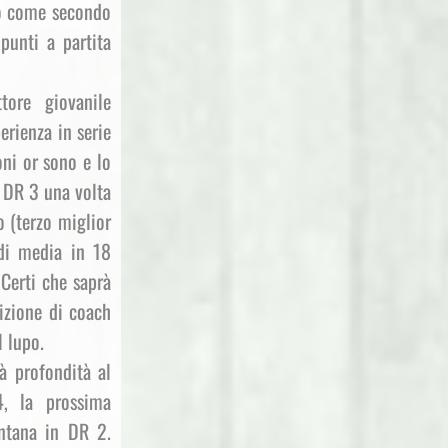
so come secondo
punti a partita
ore giovanile
erienza in serie
ni or sono e lo
 DR 3 una volta
o (terzo miglior
 di media in 18
Certi che saprà
sizione di coach
l lupo.
à profondità al
4, la prossima
ontana in DR 2.