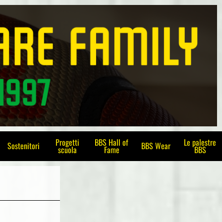
Progetti
BBS Hall of
Le palestre
Sostenitori
BBS Wear
scuola
Fame
BBS