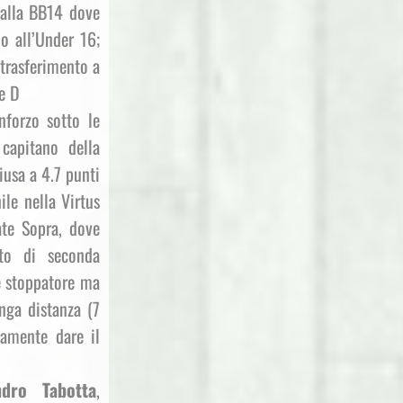
 alla BB14 dove
o all’Under 16;
 trasferimento a
e D
nforzo sotto le
capitano della
iusa a 4.7 punti
ile nella Virtus
te Sopra, dove
to di seconda
 e stoppatore ma
nga distanza (7
tamente dare il
ndro Tabotta
,