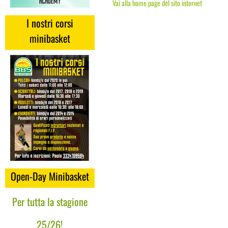
Vai alla home page del sito internet
I nostri corsi
minibasket
Open-Day Minibasket
Per tutta la stagione
25/26!