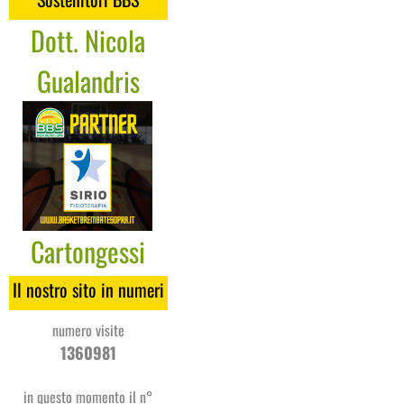
Dott. Nicola
Gualandris
Cartongessi
Coges
Il nostro sito in numeri
numero visite
1360981
in questo momento il n°