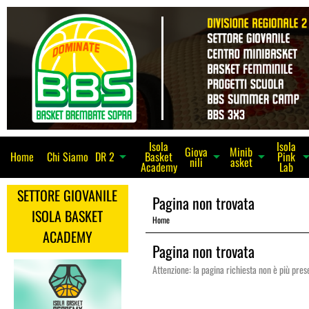
Isola
Isola
Giova
Minib
Home
Chi Siamo
Basket
Pink
arrow_dro
arrow_drop_down
arrow_drop_down
DR 2
arrow_drop_down
nili
asket
Academy
Lab
SETTORE GIOVANILE
Pagina non trovata
ISOLA BASKET
Home
ACADEMY
Pagina non trovata
Attenzione: la pagina richiesta non è più pres