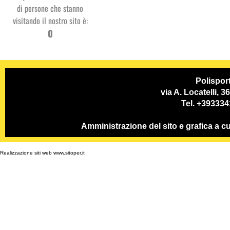
di persone che stanno
visitando il nostro sito è:
Studio
0
Dentistico
PSP
Polispor
via A. Locatelli, 
Tel. +39333
Amministrazione del sito e grafica a
Realizzazione siti web www.sitoper.it
GC System