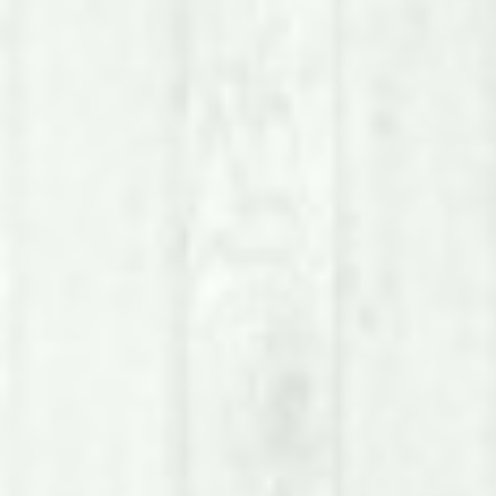
ssi Coges
Studio Dentistico
PSP