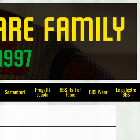
Progetti
BBS Hall of
Le palestre
Sostenitori
BBS Wear
scuola
Fame
BBS