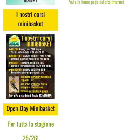
Vai alla home page del sito internet
I nostri corsi
minibasket
Open-Day Minibasket
Per tutta la stagione
25/26!