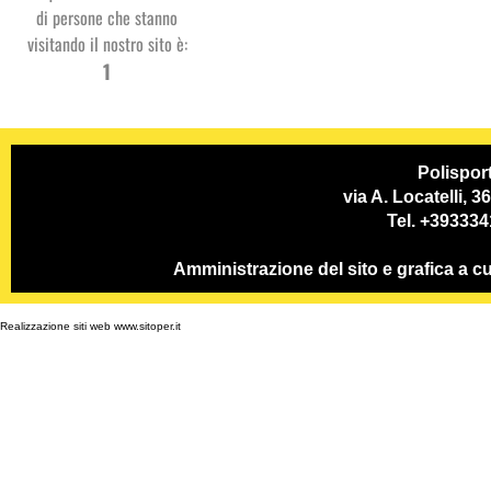
di persone che stanno
visitando il nostro sito è:
Studio
1
Dentistico
PSP
Polispor
via A. Locatelli, 
Tel. +39333
Amministrazione del sito e grafica a
Realizzazione siti web www.sitoper.it
GC System