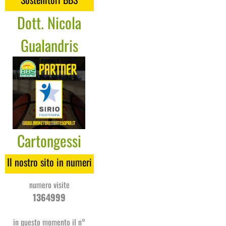
Dott. Nicola
Gualandris
Cartongessi
Coges
Il nostro sito in numeri
numero visite
1364999
in questo momento il n°