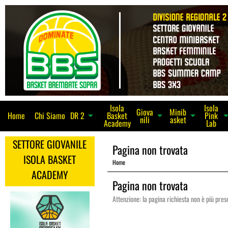
Isola
Isola
Giova
Minib
Home
Chi Siamo
Basket
Pink
arrow_dro
arrow_drop_down
arrow_drop_down
DR 2
arrow_drop_down
nili
asket
Academy
Lab
SETTORE GIOVANILE
Pagina non trovata
ISOLA BASKET
Home
ACADEMY
Pagina non trovata
Attenzione: la pagina richiesta non è più pres