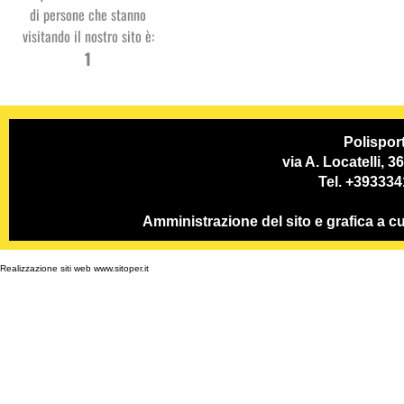
di persone che stanno
visitando il nostro sito è:
Studio
1
Dentistico
PSP
Polispor
via A. Locatelli, 
Tel. +39333
Amministrazione del sito e grafica a
Realizzazione siti web www.sitoper.it
GC System