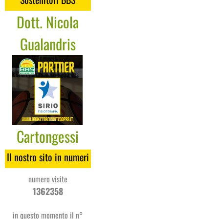
Dott. Nicola
Gualandris
Cartongessi
Coges
Il nostro sito in numeri
numero visite
1362358
in questo momento il n°