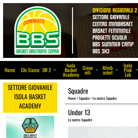
Isola
Isola
Giova
Minib
Home
Chi Siamo
Basket
Pink
arrow_dro
arrow_drop_down
arrow_drop_down
DR 2
arrow_drop_down
nili
asket
Academy
Lab
SETTORE GIOVANILE
Squadre
ISOLA BASKET
Home
>
Squadre
>
Le nostre Squadre
ACADEMY
Under 13
Le nostre Squadre