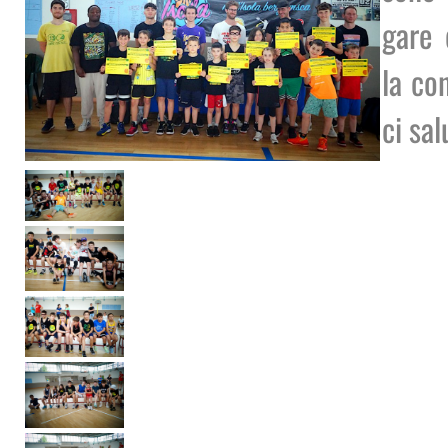
gare 
la co
ci sal