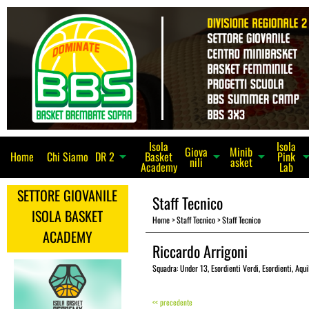
Isola
Isola
Giova
Minib
Home
Chi Siamo
Basket
Pink
arrow_dro
arrow_drop_down
arrow_drop_down
DR 2
arrow_drop_down
nili
asket
Academy
Lab
SETTORE GIOVANILE
Staff Tecnico
ISOLA BASKET
Home
>
Staff Tecnico
>
Staff Tecnico
ACADEMY
Riccardo Arrigoni
Squadra:
Under 13
,
Esordienti Verdi
,
Esordienti
,
Aqui
<< precedente