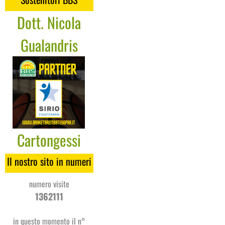
Dott. Nicola
Gualandris
Cartongessi
Coges
Il nostro sito in numeri
numero visite
1362111
in questo momento il n°