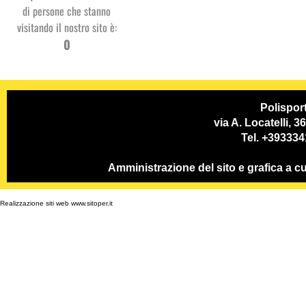
di persone che stanno
visitando il nostro sito è:
Studio
0
Dentistico
PSP
Polispor
via A. Locatelli, 
Tel. +39333
Amministrazione del sito e grafica a
Realizzazione siti web www.sitoper.it
GC System