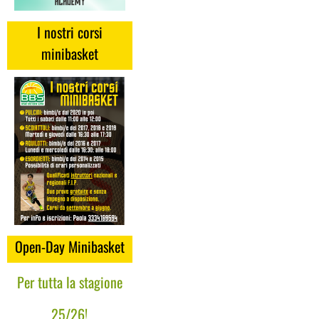
I nostri corsi
minibasket
Open-Day Minibasket
Per tutta la stagione
25/26!