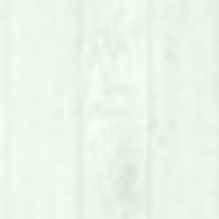
ssi Coges
Studio Dentistico
PSP