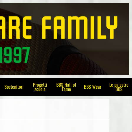
Progetti
BBS Hall of
Le palestre
Sostenitori
BBS Wear
scuola
Fame
BBS